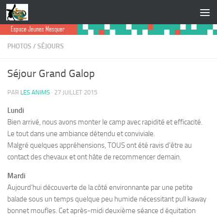
Skip to content
PHOTOS
/
SÉJOURS
Séjour Grand Galop
PAR
LES ANIMS
·
27 JUILLET 2015
Lundi
Bien arrivé, nous avons monter le camp avec rapidité et efficacité.
Le tout dans une ambiance détendu et conviviale.
Malgré quelques appréhensions, TOUS ont été ravis d’être au
contact des chevaux et ont hâte de recommencer demain.
Mardi
Aujourd’hui découverte de la côté environnante par une petite
balade sous un temps quelque peu humide nécessitant pull kaway
bonnet moufles. Cet après-midi deuxième séance d équitation