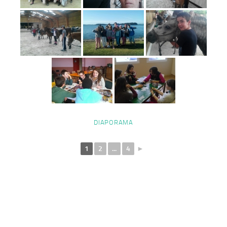
DIAPORAMA
1
2
...
4
►