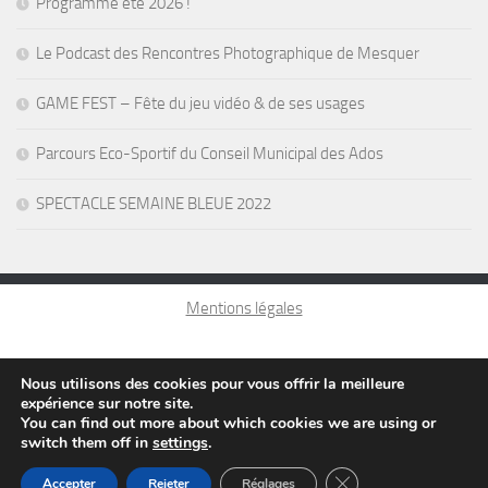
Programme été 2026 !
Le Podcast des Rencontres Photographique de Mesquer
GAME FEST – Fête du jeu vidéo & de ses usages
Parcours Eco-Sportif du Conseil Municipal des Ados
SPECTACLE SEMAINE BLEUE 2022
Mentions légales
Nous utilisons des cookies pour vous offrir la meilleure
expérience sur notre site.
You can find out more about which cookies we are using or
switch them off in
settings
.
Fermer la bannière d
Accepter
Rejeter
Réglages