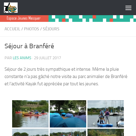
Skip to content
ACCUEIL
/
PHOTOS
/
SÉJOURS
Séjour à Branféré
PAR
LES ANIMS
·
29 JUILLET 2017
Séjour de 2 jours très sympathique et intense. Même la pluie
constante n’a pas gâché notre visite au parc animalier de Branféré
et l’activité Kayak fut appréciée par tout les jeunes.