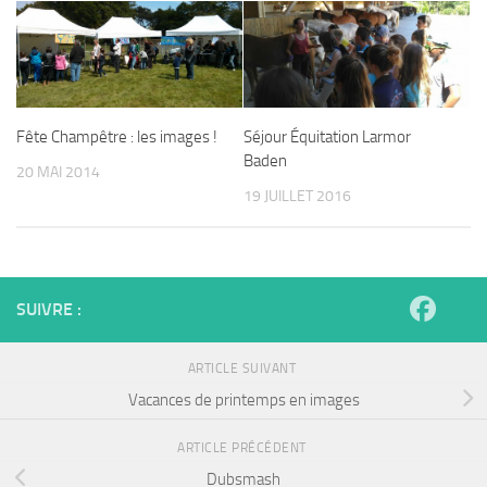
Fête Champêtre : les images !
Séjour Équitation Larmor
Baden
20 MAI 2014
19 JUILLET 2016
SUIVRE :
ARTICLE SUIVANT
Vacances de printemps en images
ARTICLE PRÉCÉDENT
Dubsmash