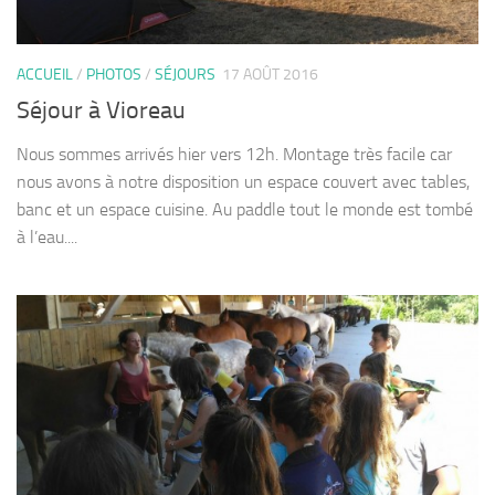
ACCUEIL
/
PHOTOS
/
SÉJOURS
17 AOÛT 2016
Séjour à Vioreau
Nous sommes arrivés hier vers 12h. Montage très facile car
nous avons à notre disposition un espace couvert avec tables,
banc et un espace cuisine. Au paddle tout le monde est tombé
à l’eau....