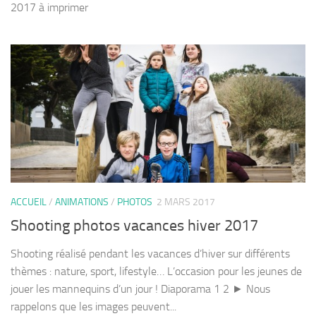
2017 à imprimer
ACCUEIL
/
ANIMATIONS
/
PHOTOS
2 MARS 2017
Shooting photos vacances hiver 2017
Shooting réalisé pendant les vacances d’hiver sur différents
thèmes : nature, sport, lifestyle… L’occasion pour les jeunes de
jouer les mannequins d’un jour ! Diaporama 1 2 ► Nous
rappelons que les images peuvent...