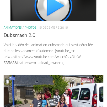
ANIMATIONS
/
PHOTOS
15 DÉCEMBRE 2016
Dubsmash 2.0
Voici la vidéo de l’animation dubsmash qui s’est déroulée
durant les vacances d’automne. [youtube_sc
url= »https://www.youtube.com/watch?v=NtsW–
S35A8&feature=em-upload_owner »]