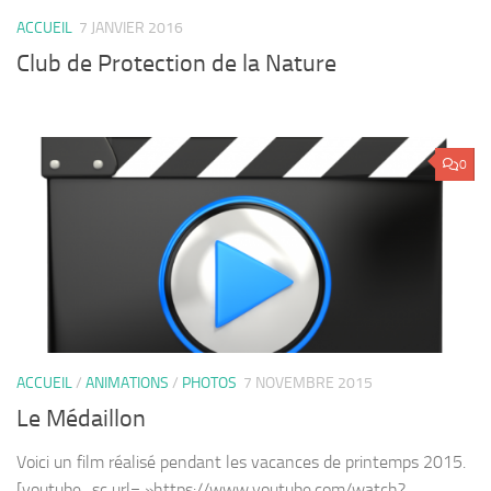
ACCUEIL
7 JANVIER 2016
Club de Protection de la Nature
0
ACCUEIL
/
ANIMATIONS
/
PHOTOS
7 NOVEMBRE 2015
Le Médaillon
Voici un film réalisé pendant les vacances de printemps 2015.
[youtube_sc url= »https://www.youtube.com/watch?