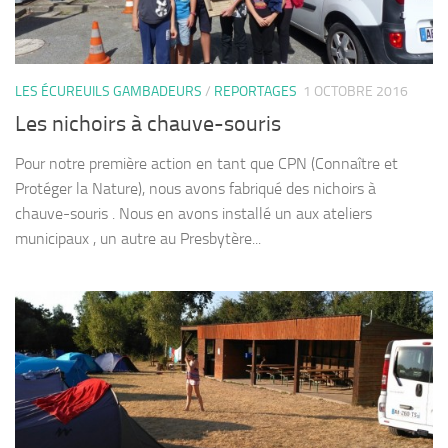
LES ÉCUREUILS GAMBADEURS
/
REPORTAGES
1 OCTOBRE 2016
Les nichoirs à chauve-souris
Pour notre première action en tant que CPN (Connaître et
Protéger la Nature), nous avons fabriqué des nichoirs à
chauve-souris . Nous en avons installé un aux ateliers
municipaux , un autre au Presbytère...